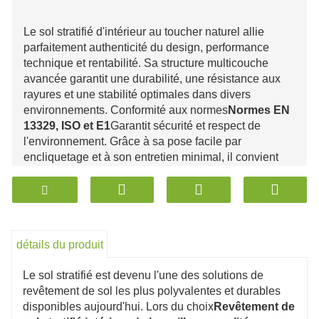
Le sol stratifié d'intérieur au toucher naturel allie
parfaitement authenticité du design, performance
technique et rentabilité. Sa structure multicouche
avancée garantit une durabilité, une résistance aux
rayures et une stabilité optimales dans divers
environnements. Conformité aux normes
Normes EN
13329, ISO et E1
Garantit sécurité et respect de
l'environnement. Grâce à sa pose facile par
encliquetage et à son entretien minimal, il convient
aussi bien aux projets résidentiels que commerciaux.
Disponible dans une large gamme de finitions et de
textures, il reproduit l'esthétique du bois naturel à un
prix très abordable. C'est donc un investissement
judicieux pour les propriétaires, les constructeurs et
détails du produit
les décorateurs d'intérieur.
Le sol stratifié est devenu l'une des solutions de
revêtement de sol les plus polyvalentes et durables
disponibles aujourd'hui. Lors du choix
Revêtement de