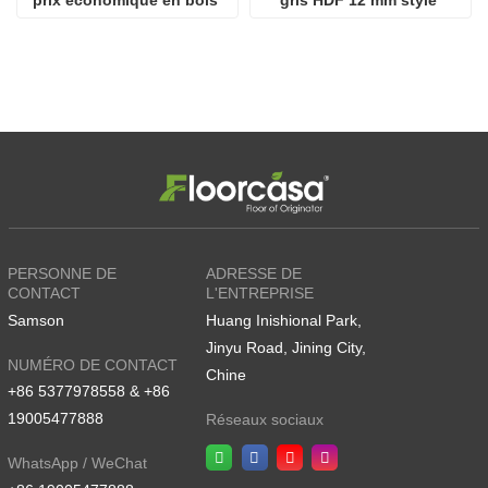
prix économique en bois 
gris HDF 12 mm style 
brun
parquet
PERSONNE DE
ADRESSE DE
CONTACT
L'ENTREPRISE
Samson
Huang Inishional Park,
Jinyu Road, Jining City,
NUMÉRO DE CONTACT
Chine
+86 5377978558 & +86
19005477888
Réseaux sociaux
WhatsApp / WeChat