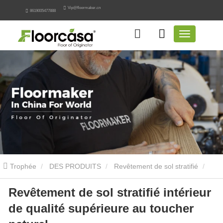
Vip@floormaker.cn
8619005477888
Trophée
DES PRODUITS
Revêtement de sol stratifié
Revêtement de sol stratifié intérieur
Revêtement de sol stratifié intérieur de qualité supérieure au toucher
de qualité supérieure au toucher
naturel