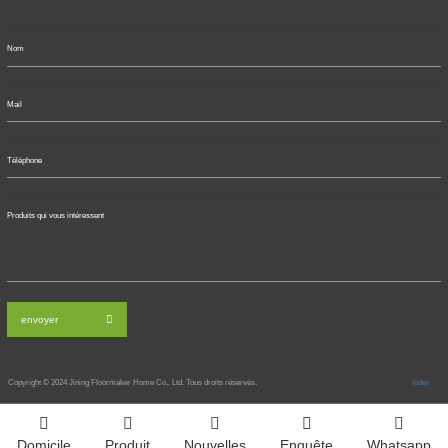
envoyer
Copyright © 2024
Jining Floormaker Home Co., Ltd. Tous droits réservés.
Index
Domicile
Produit
Nouvelles
Enquête
Whatsapp