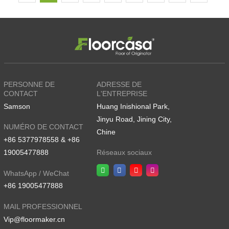
PERSONNE DE
ADRESSE DE
CONTACT
L'ENTREPRISE
Samson
Huang Inishional Park,
Jinyu Road, Jining City,
NUMÉRO DE CONTACT
Chine
+86 5377978558 & +86
19005477888
Réseaux sociaux
WhatsApp / WeChat
+86 19005477888
MAIL PROFESSIONNEL
Vip@floormaker.cn