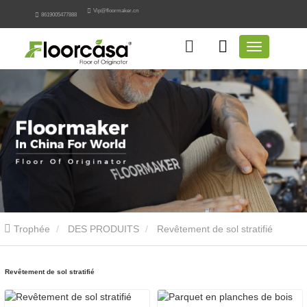
Vip@floormaker.cn
8619005477888
Trophée
DES PRODUITS
Revêtement de sol stratifié
Revêtement de sol stratifié