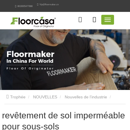
Vip@floormaker.cn
8619005477888
Trophée
NOUVELLES
Nouvelles de l’industrie
revêtement de sol imperméable pour sous-sols
revêtement de sol imperméable
pour sous-sols