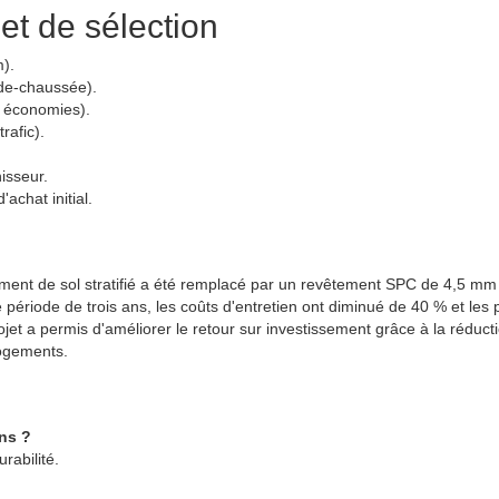
et de sélection
m).
z-de-chaussée).
es économies).
rafic).
nisseur.
achat initial.
tement de sol stratifié a été remplacé par un revêtement SPC de 4,5 mm
ériode de trois ans, les coûts d'entretien ont diminué de 40 % et les p
ojet a permis d'améliorer le retour sur investissement grâce à la réduct
logements.
ons ?
rabilité.