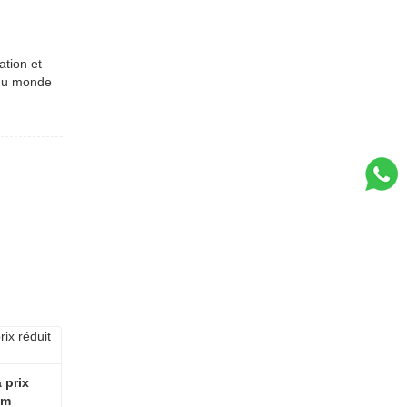
ation et
 du monde
prix 
mm