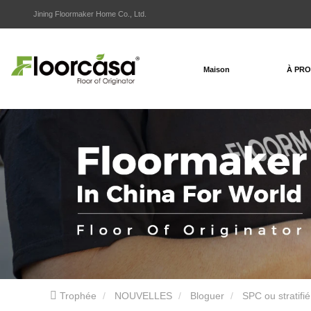
Jining Floormaker Home Co., Ltd.
Maison
À PR
Trophée
NOUVELLES
Bloguer
SPC ou stratifié