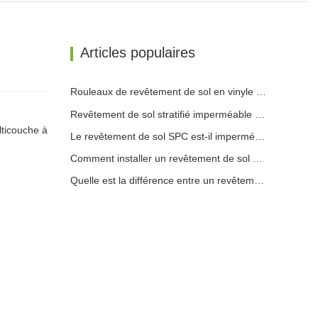
Articles populaires
Rouleaux de revêtement de sol en vinyle commercial
Revêtement de sol stratifié imperméable pour cuisine
lticouche à
Le revêtement de sol SPC est-il imperméable pour les salles de bains
Comment installer un revêtement de sol stratifié sur du béton
Quelle est la différence entre un revêtement de sol SPC et un revêtement de sol WPC