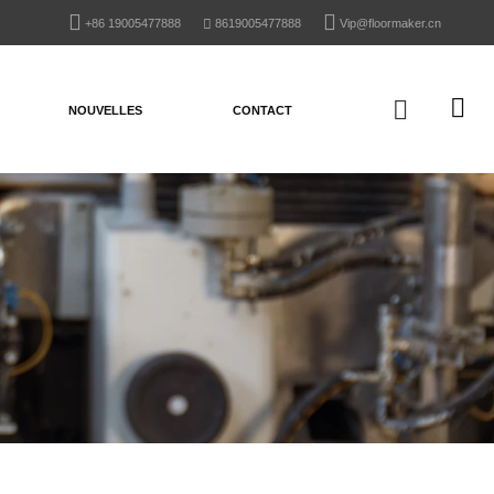
+86 19005477888
8619005477888
Vip@floormaker.cn
NOUVELLES
CONTACT