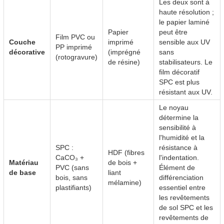
Les deux sont à
haute résolution ;
le papier laminé
Papier
peut être
Film PVC ou
Couche
imprimé
sensible aux UV
PP imprimé
décorative
(imprégné
sans
(rotogravure)
de résine)
stabilisateurs. Le
film décoratif
SPC est plus
résistant aux UV.
Le noyau
détermine la
sensibilité à
l'humidité et la
SPC :
résistance à
HDF (fibres
CaCO₃ +
l'indentation.
Matériau
de bois +
PVC (sans
Élément de
de base
liant
bois, sans
différenciation
mélamine)
plastifiants)
essentiel entre
les revêtements
de sol SPC et les
revêtements de