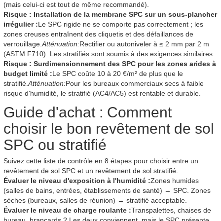
(mais celui-ci est tout de même recommandé).
Risque : Installation de la membrane SPC sur un sous-plancher
irrégulier :
Le SPC rigide ne se comporte pas correctement ; les
zones creuses entraînent des cliquetis et des défaillances de
verrouillage.
Atténuation:
Rectifier ou autoniveler à ≤ 2 mm par 2 m
(ASTM F710). Les stratifiés sont soumis à des exigences similaires.
Risque : Surdimensionnement des SPC pour les zones arides à
budget limité :
Le SPC coûte 10 à 20 €/m² de plus que le
stratifié.
Atténuation:
Pour les bureaux commerciaux secs à faible
risque d'humidité, le stratifié (AC4/AC5) est rentable et durable.
Guide d'achat : Comment
choisir le bon revêtement de sol
SPC ou stratifié
Suivez cette liste de contrôle en 8 étapes pour choisir entre un
revêtement de sol SPC et un revêtement de sol stratifié.
Évaluer le niveau d'exposition à l'humidité :
Zones humides
(salles de bains, entrées, établissements de santé) → SPC. Zones
sèches (bureaux, salles de réunion) → stratifié acceptable.
Évaluer le niveau de charge roulante :
Transpalettes, chaises de
bureau, brancards ? Les deux conviennent, mais le SPC présente