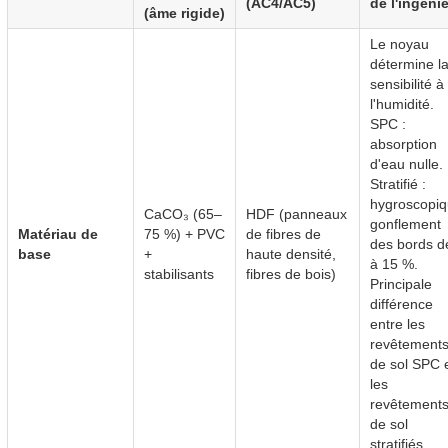
(AC4/AC5)
de l'ingénie
(âme rigide)
Le noyau
détermine l
sensibilité à
l'humidité.
SPC :
absorption
d'eau nulle.
Stratifié :
hygroscopiq
CaCO₃ (65–
HDF (panneaux
gonflement
Matériau de
75 %) + PVC
de fibres de
des bords d
base
+
haute densité,
à 15 %.
stabilisants
fibres de bois)
Principale
différence
entre les
revêtement
de sol SPC 
les
revêtement
de sol
stratifiés.