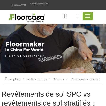
Vip@floormaker.cn
8619005477888
Trophée
NOUVELLES
Bloguer
Revêtements de sol
SPC vs revêtements de sol stratifiés : comparaison technique
Revêtements de sol SPC vs
revêtements de sol stratifiés :