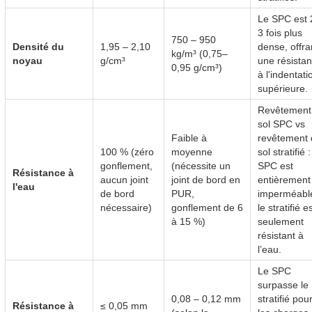
Le SPC est 
3 fois plus
750 – 950
Densité du
1,95 – 2,10
dense, offra
kg/m³ (0,75–
noyau
g/cm³
une résista
0,95 g/cm³)
à l'indentati
supérieure.
Revêtement
sol SPC vs
Faible à
revêtement 
100 % (zéro
moyenne
sol stratifié :
gonflement,
(nécessite un
SPC est
Résistance à
aucun joint
joint de bord en
entièrement
l'eau
de bord
PUR,
imperméable
nécessaire)
gonflement de 6
le stratifié e
à 15 %)
seulement
résistant à
l’eau.
Le SPC
surpasse le
0,08 – 0,12 mm
stratifié pou
Résistance à
≤ 0,05 mm