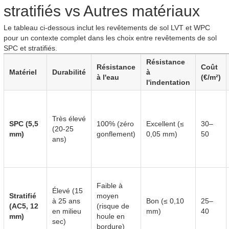
stratifiés vs Autres matériaux
Le tableau ci-dessous inclut les revêtements de sol LVT et WPC
pour un contexte complet dans les choix entre revêtements de sol
SPC et stratifiés.
Résistance
Résistance
Coût
Matériel
Durabilité
à
à l'eau
(€/m²)
l'indentation
Très élevé
SPC (5,5
100% (zéro
Excellent (≤
30–
(20-25
mm)
gonflement)
0,05 mm)
50
ans)
Faible à
Élevé (15
Stratifié
moyen
à 25 ans
Bon (≤ 0,10
25–
(AC5, 12
(risque de
en milieu
mm)
40
mm)
houle en
sec)
bordure)