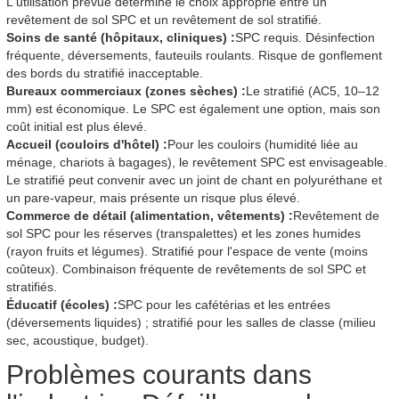
L'utilisation prévue détermine le choix approprié entre un
revêtement de sol SPC et un revêtement de sol stratifié.
Soins de santé (hôpitaux, cliniques) :
SPC requis. Désinfection
fréquente, déversements, fauteuils roulants. Risque de gonflement
des bords du stratifié inacceptable.
Bureaux commerciaux (zones sèches) :
Le stratifié (AC5, 10–12
mm) est économique. Le SPC est également une option, mais son
coût initial est plus élevé.
Accueil (couloirs d'hôtel) :
Pour les couloirs (humidité liée au
ménage, chariots à bagages), le revêtement SPC est envisageable.
Le stratifié peut convenir avec un joint de chant en polyuréthane et
un pare-vapeur, mais présente un risque plus élevé.
Commerce de détail (alimentation, vêtements) :
Revêtement de
sol SPC pour les réserves (transpalettes) et les zones humides
(rayon fruits et légumes). Stratifié pour l'espace de vente (moins
coûteux). Combinaison fréquente de revêtements de sol SPC et
stratifiés.
Éducatif (écoles) :
SPC pour les cafétérias et les entrées
(déversements liquides) ; stratifié pour les salles de classe (milieu
sec, acoustique, budget).
Problèmes courants dans