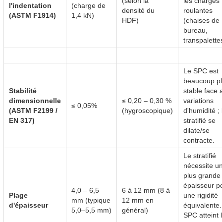
(selon la
les charges
l'indentation
(charge de
densité du
roulantes
(ASTM F1914)
1,4 kN)
HDF)
(chaises de
bureau,
transpalette
Le SPC est
beaucoup p
Stabilité
stable face 
dimensionnelle
≤ 0,20 – 0,30 %
variations
≤ 0,05%
(ASTM F2199 /
(hygroscopique)
d'humidité ; 
EN 317)
stratifié se
dilate/se
contracte.
Le stratifié
nécessite u
plus grande
épaisseur p
4,0 – 6,5
6 à 12 mm (8 à
Plage
une rigidité
mm (typique
12 mm en
d'épaisseur
équivalente.
5,0–5,5 mm)
général)
SPC atteint 