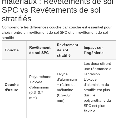
matériaux : Revêtements de sol
SPC vs Revêtements de sol
stratifiés
Comprendre les différences couche par couche est essentiel pour
choisir entre un revêtement de sol SPC et un revêtement de sol
stratifié.
Revêtement
Revêtement
Impact sur
Couche
de sol
de sol SPC
l'ingénierie
stratifié
Les deux offrent
une résistance à
Oxyde
l'abrasion.
Polyuréthane
d'aluminium
L'oxyde
+ oxyde
Couche
+ résine de
d'aluminium du
d'aluminium
d'usure
mélamine
stratifié est plus
(0,3–0,7
(0,2–0,7
dur ; le
mm)
mm)
polyuréthane du
SPC est plus
flexible.