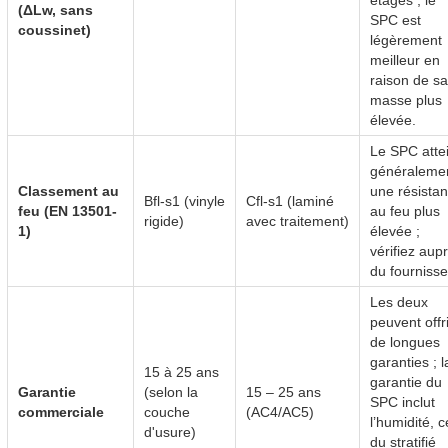
étages ; le
(ΔLw, sans
SPC est
coussinet)
légèrement
meilleur en
raison de sa
masse plus
élevée.
Le SPC attei
généraleme
Classement au
une résista
Bfl-s1 (vinyle
Cfl-s1 (laminé
feu (EN 13501-
au feu plus
rigide)
avec traitement)
1)
élevée ;
vérifiez aup
du fournisse
Les deux
peuvent offri
de longues
garanties ; l
15 à 25 ans
garantie du
Garantie
(selon la
15 – 25 ans
SPC inclut
commerciale
couche
(AC4/AC5)
l’humidité, c
d'usure)
du stratifié