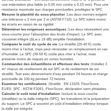
une indentation plus faible (≤ 0,05 mm contre ≤ 0,10 mm). Pour une
résistance maximale aux charges ponctuelles, privilégiez le SPC.
Mesurer la planéité du sous-plancher :
Les deux normes exigent
une tolérance ≤ 2 mm par 2 m (ASTM F710). Le SPC tolère moins
les écarts en raison de sa rigidité.
Déterminer les exigences acoustiques :
Les deux nécessitent une
sous-couche pour l'absorption des bruits d'impact. Le SPC avec
coussinet intégré (ΔLw ≥ 19 dB) simplifie l'installation.
Comparer le coût du cycle de vie :
Le stratifié (20-40 €) coûte
moins cher à l'achat, mais peut nécessiter un remplacement en cas
d'humidité. Le SPC (30-50 €) coûte plus cher à l'achat, mais
présente moins de risques en zones humides.
Commandez des échantillons et effectuez des tests :
Installez 2
m² chacun de revêtement de sol SPC et de revêtement de sol
stratifié. Test avec déversement d'eau pendant 24 heures et charge
ponctuelle de 100 kg pendant 72 heures.
Examiner les certifications :
Stratifié : EN 13329, FloorScore,
E1/E0. SPC : ASTM F3261, FloorScore, déclaration sans phtalates.
Calculer le coût total d'installation :
Inclure la sous-couche
(stratifiée) ou la dalle intégrée (SPC), les transitions et la préparation
du support. Le SPC a souvent un coût d'installation inférieur lorsque
la dalle est intégrée.