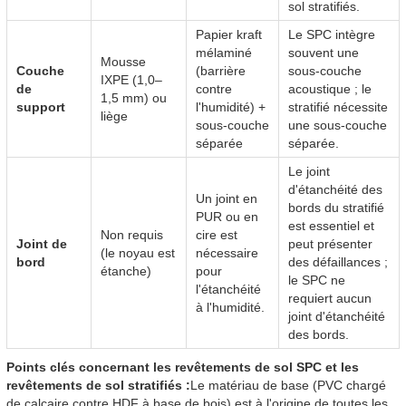
sol stratifiés.
Papier kraft
Le SPC intègre
mélaminé
souvent une
Mousse
Couche
(barrière
sous-couche
IXPE (1,0–
de
contre
acoustique ; le
1,5 mm) ou
support
l'humidité) +
stratifié nécessite
liège
sous-couche
une sous-couche
séparée
séparée.
Le joint
d'étanchéité des
Un joint en
bords du stratifié
PUR ou en
est essentiel et
Non requis
cire est
Joint de
peut présenter
(le noyau est
nécessaire
bord
des défaillances ;
étanche)
pour
le SPC ne
l'étanchéité
requiert aucun
à l'humidité.
joint d'étanchéité
des bords.
Points clés concernant les revêtements de sol SPC et les
revêtements de sol stratifiés :
Le matériau de base (PVC chargé
de calcaire contre HDF à base de bois) est à l'origine de toutes les