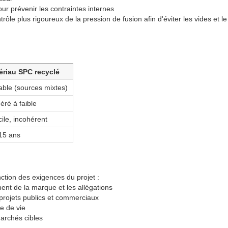
ur prévenir les contraintes internes
trôle plus rigoureux de la pression de fusion afin d'éviter les vides et le
ériau SPC recyclé
able (sources mixtes)
ré à faible
icile, incohérent
15 ans
ction des exigences du projet :
ment de la marque et les allégations
 projets publics et commerciaux
le de vie
marchés cibles