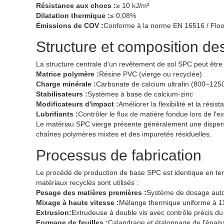
Résistance aux chocs :
≥ 10 kJ/m²
Dilatation thermique :
≤ 0,08%
Émissions de COV :
Conforme à la norme EN 16516 / Floo
Structure et composition de
La structure centrale d'un revêtement de sol SPC peut être 
Matrice polymère :
Résine PVC (vierge ou recyclée)
Charge minérale :
Carbonate de calcium ultrafin (800–125
Stabilisateurs :
Systèmes à base de calcium-zinc
Modificateurs d'impact :
Améliorer la flexibilité et la résis
Lubrifiants :
Contrôler le flux de matière fondue lors de l'e
Le matériau SPC vierge présente généralement une dispersi
chaînes polymères mixtes et des impuretés résiduelles.
Processus de fabrication
Le procédé de production de base SPC est identique en ter
matériaux recyclés sont utilisés :
Pesage des matières premières :
Système de dosage aut
Mixage à haute vitesse :
Mélange thermique uniforme à 
Extrusion:
Extrudeuse à double vis avec contrôle précis du
Formage de feuilles :
Calandrage et étalonnage de l'épais