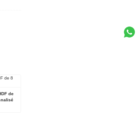
HDF de 
nnalisé
Revêtement de sol stratifié HDF de 8 mm, style Technics personnalisé