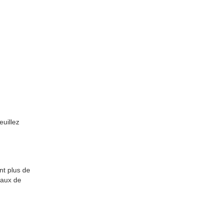
euillez
nt plus de
naux de