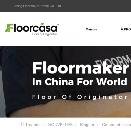
Jining Floormaker Home Co., Ltd.
Maison
À PR
Trophée
NOUVELLES
Bloguer
Comment distin