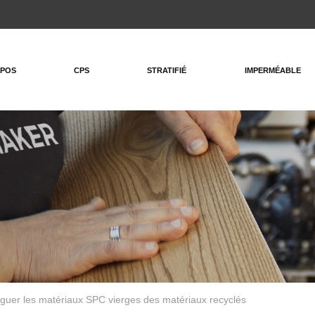
OPOS
CPS
STRATIFIÉ
IMPERMÉABLE
guer les matériaux SPC vierges des matériaux recyclés