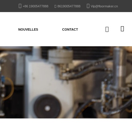
+86 19005477888
8619005477888
Vip@floormaker.cn
NOUVELLES
CONTACT