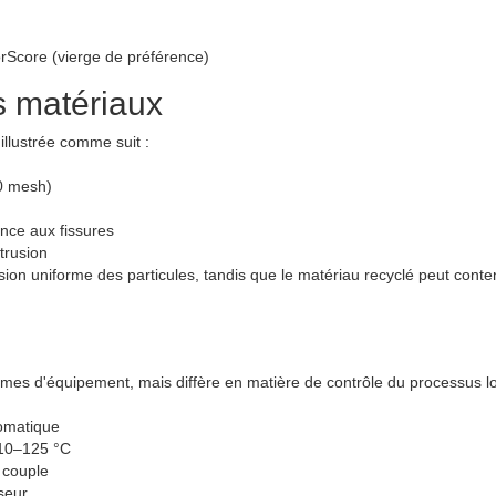
rScore (vierge de préférence)
s matériaux
illustrée comme suit :
0 mesh)
tance aux fissures
xtrusion
on uniforme des particules, tandis que le matériau recyclé peut conte
mes d'équipement, mais diffère en matière de contrôle du processus l
omatique
110–125 °C
 couple
seur