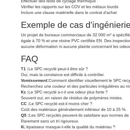
Effectuer des tests de cyclage thermique
Vérifier les rapports sur les COV et les métaux lourds
Inclure une clause matérielle dans le contrat d'achat
Exemple de cas d'ingénieri
Un projet de bureaux commerciaux de 32 000 m² a spécifié 
égale à 70 % et une résine PVC certifiée EN. Des inspections
aucune déformation ni aucune plainte concernant les odeurs,
FAQ
T1 :
Le SPC recyclé peut-il être sûr ?
Oui, mais la constance est difficile à contrôler.
Vomissement:
Comment identifier visuellement le SPC recy
Recherchez une couleur et des particules irrégulières au n
Kz :
Le SPC recyclé a-t-il une odeur plus forte ?
Souvent oui, en raison de résidus de polymères mixtes.
CC :
Le SPC recyclé est-il moins cher ?
Coût des matériaux généralement inférieur de 10 à 25 %.
Q5 :
Les SPC recyclés peuvent-ils satisfaire aux normes de 
Rarement sans un tri rigoureux.
6
L'épaisseur masque-t-elle la qualité du matériau ?