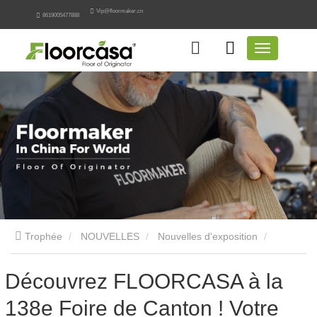
Vip@floormaker.cn
8619005477888
Trophée
NOUVELLES
Nouvelles d'exposition
Découvrez FLOORCASA à la 138e Foire de Canton ! Votre
Découvrez FLOORCASA à la
138e Foire de Canton ! Votre
guide de voyage ultime