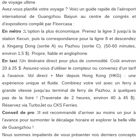
Avez-vous planifié votre voyage ? Voici un guide rapide de l'aéroport
international de Guangzhou Baiyun au centre de congrès et
d'expositions compilé par Floorcasa :
En métro :
L'option la plus économique. Prenez la ligne 3 jusqu'à la
station Kecun, puis la correspondance pour la ligne 8 et descendez
à Xingang Dong (sortie A) ou Pazhou (sortie C). (50-60 minutes,
environ 1,5 $). Propre, fiable et anglophone.
En taxi :
Un itinéraire direct pour plus de commodité. Coût environ
20 à 25 $. Assurez-vous d'utiliser le compteur ou convenez d'un tarif
à l'avance. Vol direct + Mer depuis Hong Kong (HKG) : une
expérience unique et fluide. Combinez votre vol avec un ferry à
grande vitesse jusqu'au terminal de ferry de Pazhou, à quelques
pas de la foire ! (Traversée de 2 heures, environ 40 à 45 $).
Réservez via TurboJet ou CKS Ferries.
Conseil de pro :
Il est recommandé d'arriver au moins un jour à
l'avance pour surmonter le décalage horaire et explorer la belle ville
de Guangzhou !
Nous sommes impatients de vous présenter nos derniers concepts