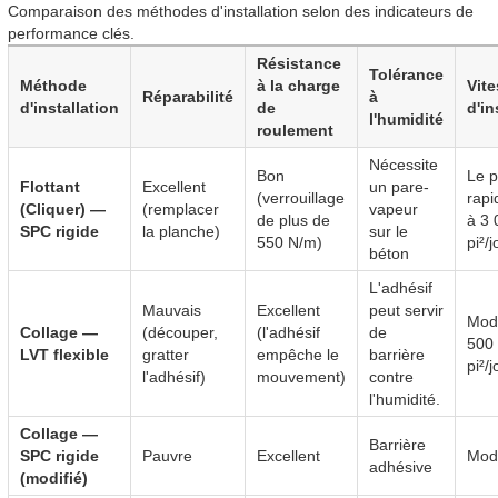
Comparaison des méthodes d'installation selon des indicateurs de
performance clés.
Résistance
Tolérance
Méthode
à la charge
Vit
Réparabilité
à
d'installation
de
d'in
l'humidité
roulement
Nécessite
Bon
Le p
Flottant
Excellent
un pare-
(verrouillage
rapi
(Cliquer) —
(remplacer
vapeur
de plus de
à 3 
SPC rigide
la planche)
sur le
550 N/m)
pi²/j
béton
L'adhésif
Mauvais
Excellent
peut servir
Mod
Collage —
(découper,
(l'adhésif
de
500 
LVT flexible
gratter
empêche le
barrière
pi²/j
l'adhésif)
mouvement)
contre
l'humidité.
Collage —
Barrière
SPC rigide
Pauvre
Excellent
Mod
adhésive
(modifié)