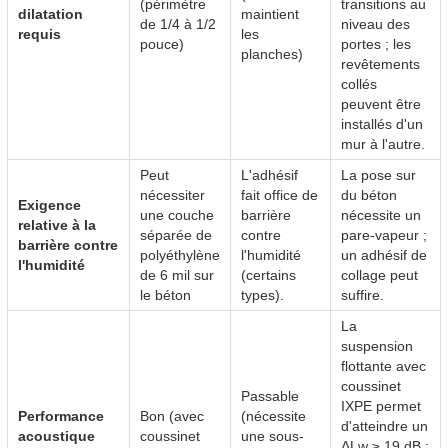
(périmètre
transitions au
dilatation
maintient
de 1/4 à 1/2
niveau des
requis
les
pouce)
portes ; les
planches)
revêtements
collés
peuvent être
installés d'un
mur à l'autre.
Peut
L'adhésif
La pose sur
nécessiter
fait office de
du béton
Exigence
une couche
barrière
nécessite un
relative à la
séparée de
contre
pare-vapeur ;
barrière contre
polyéthylène
l'humidité
un adhésif de
l'humidité
de 6 mil sur
(certains
collage peut
le béton
types).
suffire.
La
suspension
flottante avec
coussinet
Passable
IXPE permet
Performance
Bon (avec
(nécessite
d'atteindre un
acoustique
coussinet
une sous-
ΔLw ≥ 19 dB ;