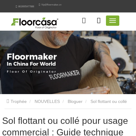
Vip@floormaker.cn
8619005477888
Trophée
NOUVELLES
Bloguer
Sol flottant ou collé
pour usage commercial : Guide technique
Sol flottant ou collé pour usage
commercial : Guide technique