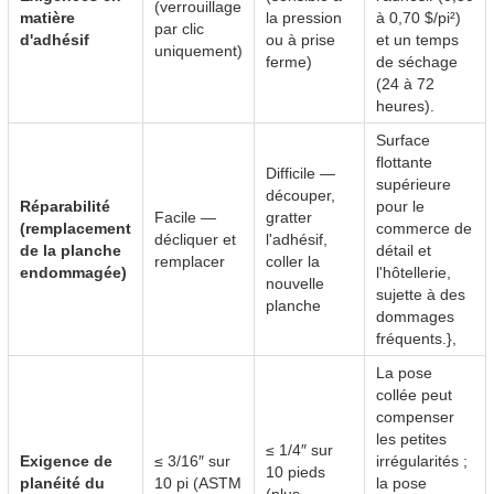
(verrouillage
matière
la pression
à 0,70 $/pi²)
par clic
d'adhésif
ou à prise
et un temps
uniquement)
ferme)
de séchage
(24 à 72
heures).
Surface
flottante
Difficile —
supérieure
découper,
Réparabilité
pour le
Facile —
gratter
(remplacement
commerce de
décliquer et
l'adhésif,
de la planche
détail et
remplacer
coller la
endommagée)
l'hôtellerie,
nouvelle
sujette à des
planche
dommages
fréquents.},
La pose
collée peut
compenser
les petites
≤ 1/4″ sur
Exigence de
≤ 3/16″ sur
irrégularités ;
10 pieds
planéité du
10 pi (ASTM
la pose