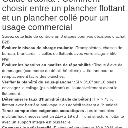
choisir entre un plancher flottant
et un plancher collé pour un
usage commercial
Suivez cette liste de contrôle en 8 étapes pour vos décisions d'achat
B2B.
Évaluer le niveau de charge roulante :
Transpalettes, chaises de
bureau, brancards → collés ou flottants avec verrouillage ≥ 550
N/m.
Évaluer les besoins en matière de réparabilité :
Risque élevé de
dommages (commerce de détail, hôtellerie) → flottant pour un
remplacement facile des planches.
Vérifier la planéité du sous-plancher :
Si > 3/16″ sur 10 pieds,
envisagez le collage (plus tolérant) ou l'autonivellement avant le
flottement.
Déterminer le taux d'humidité (dalle de béton) :
HR > 75 % →
flottant avec barrière anti-vapeur ou adhésif tolérant à l'humidité.
Tenez compte des exigences acoustiques :
Les immeubles
multifamiliaux nécessitent un ΔLw ≥ 19 dB → une structure flottante
avec un support intégré est plus facile.
Comparez le coût installé :
Flottant généralement 10 à 20 % plus