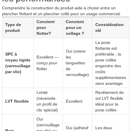
Comprendre la construction du produit aide à choisir entre un
plancher flottant et un plancher collé pour un usage commercial.
Convient
Convient
Type de
Considération
pour
pour un
produit
clé
flotter?
collage ?
La pose
flottante est
Oui (retirer
SPC à
préférable ; la
Excellent —
les
noyau rigide
pose collée
conçu pour
languettes
(verrouillage
engendre des
flotter
de
par clic)
coûts
verrouillage)
supplémentaires
sans avantage.
Limité
Revêtement de
(nécessite
sol LVT flexible
LVT flexible
Excellent
un profil de
idéal pour la
clic spécial)
pose collée.
Oui
(verrouillage
Oui (adhésif
Les deux
Bois
par clic) ou