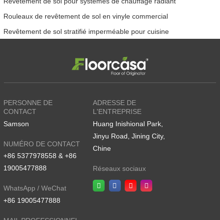
Revêtement de sol pour systèmes de chauffage radiant
Rouleaux de revêtement de sol en vinyle commercial
Revêtement de sol stratifié imperméable pour cuisine
PERSONNE DE
ADRESSE DE
CONTACT
L'ENTREPRISE
Samson
Huang Inishional Park,
Jinyu Road, Jining City,
NUMÉRO DE CONTACT
Chine
+86 5377978558 & +86
19005477888
Réseaux sociaux
WhatsApp / WeChat
+86 19005477888