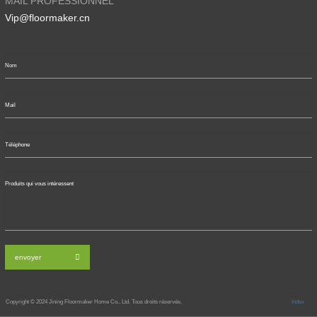
MAIL PROFESSIONNEL
Vip@floormaker.cn
envoyer
Copyright © 2024
Jining Floormaker Home Co., Ltd. Tous droits réservés.
Index