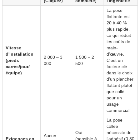
(Cliquez)
complète)
l'ingénierie
La pose
flottante est
20 à 40 %
plus rapide,
ce qui réduit
les coûts de
Vitesse
main-
d'installation
d'œuvre.
2 000 – 3
1 500 – 2
(pieds
C'est un
000
500
carrés/jour/
facteur clé
équipe)
dans le choix
d'un plancher
flottant plutôt
que collé
pour un
usage
commercial.
La pose
collée
Oui
nécessite de
Aucun
Exigences en
(sensible à
l'adhésif (0,30