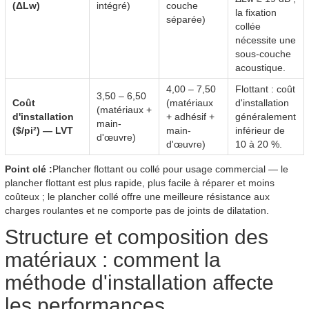
(ΔLw)
intégré)
couche
la fixation
séparée)
collée
nécessite une
sous-couche
acoustique.
4,00 – 7,50
Flottant : coût
3,50 – 6,50
Coût
(matériaux
d'installation
(matériaux +
d'installation
+ adhésif +
généralement
main-
($/pi²) — LVT
main-
inférieur de
d'œuvre)
d'œuvre)
10 à 20 %.
Point clé :
Plancher flottant ou collé pour usage commercial — le
plancher flottant est plus rapide, plus facile à réparer et moins
coûteux ; le plancher collé offre une meilleure résistance aux
charges roulantes et ne comporte pas de joints de dilatation.
Structure et composition des
matériaux : comment la
méthode d'installation affecte
les performances